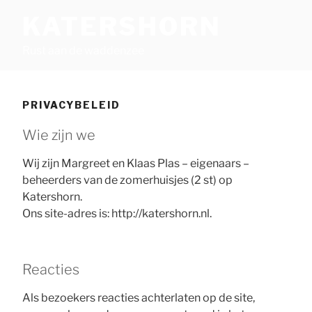
Skip
KATERSHORN
to
content
Rust aan de waddenzee
PRIVACYBELEID
Wie zijn we
Wij zijn Margreet en Klaas Plas – eigenaars –
beheerders van de zomerhuisjes (2 st) op
Katershorn.
Ons site-adres is: http://katershorn.nl.
Reacties
Als bezoekers reacties achterlaten op de site,